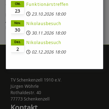
Funktionärstreffen
Okt.
Trainerinnenteam:
23
23.10.2026
18:00
Lea Di Caprio
Anja Schulte
Nikolausbesuch
Nov.
Larissa Groß
30
30.11.2026
18:00
Nikolausbesuch
Dez.
2
02.12.2026
18:00
Anschrift
TV Schenkenzell 1910 e.V.
Jürgen Wöhrle
Rothaldestr. 40
77773 Schenkenzell
Kontakt